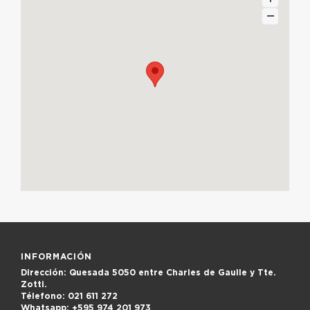
INFORMACIÓN
Dirección:
Quesada 5050 entre Charles de Gaulle y Tte.
Zotti.
Télefono:
021 611 272
Whatsapp:
+595 974 201 973