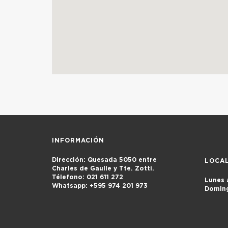
INFORMACIÓN
Dirección:
Quesada 5050 entre
LOCA
Charles de Gaulle y Tte. Zotti.
Télefono:
021 611 272
Lunes 
Whatsapp:
+595 974 201 973
Domin