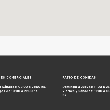
LES COMERCIALES
PATIO DE COMIDAS
a Sábados:
09:00 a 21:00 hs.
Domingo a Jueves:
11:00 a 23
gos de
10:00 a 21:00 hs.
Viernes y Sábados:
11:00 a 0
hs.