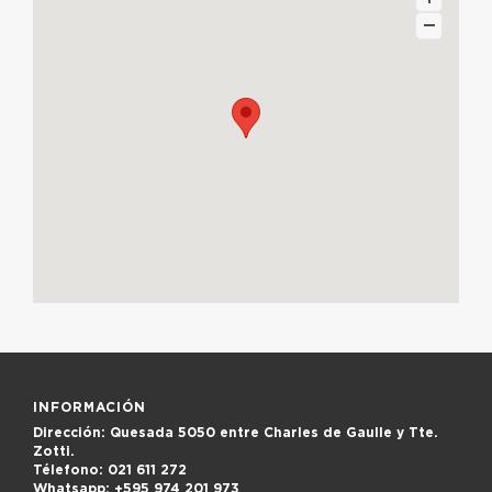
INFORMACIÓN
Dirección:
Quesada 5050 entre Charles de Gaulle y Tte.
Zotti.
Télefono:
021 611 272
Whatsapp:
+595 974 201 973